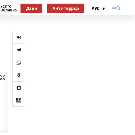
+23 °С
Дзен
Антитеррор
Облачно