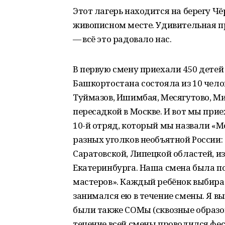
Этот лагерь находится на берегу Чё
живописном месте. Удивительная п
— всё это радовало нас.
В первую смену приехали 450 детей 
Башкортостана состояла из 10 чело
Туймазов, Ишимбая, Месягутово, Ми
пересадкой в Москве. И вот мы прие
10-й отряд, который мы назвали «М
разных уголков необъятной России:
Саратовской, Липецкой областей, и
Екатеринбурга. Наша смена была п
мастеров». Каждый ребёнок выбира
занимался ею в течение смены. Я в
были также СОМы (сквозные образо
течение всей смены проводился фес