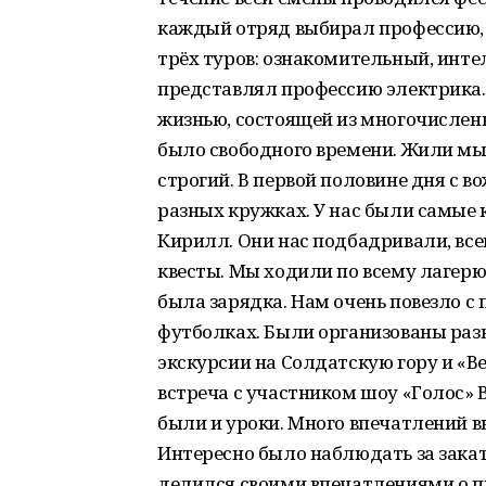
каждый отряд выбирал профессию, к
трёх туров: ознакомительный, инт
представлял профессию электрика.
жизнью, состоящей из многочисленн
было свободного времени. Жили мы 
строгий. В первой половине дня с 
разных кружках. У нас были самые 
Кирилл. Они нас подбадривали, все
квесты. Мы ходили по всему лагерю
была зарядка. Нам очень повезло с 
футболках. Были организованы раз
экскурсии на Солдатскую гору и «В
встреча с участником шоу «Голос» 
были и уроки. Много впечатлений 
Интересно было наблюдать за закат
делился своими впечатлениями о пр