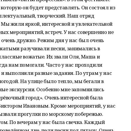
оторую он будет представлять. Он состоял из
еллектуальный, творческий. Наш отряд
 Мы жили яркой, интересной и увлекательной
ых мероприятий, встреч. У нас совершенно не
очень дружно. Режим дня у нас был очень
вожатыми разучивали песни, занимались в
классные вожатые. Их звали Оля, Маша и
гда нам помогали. Часто у нас проходили
 и выполняли разные задания. По утрам у нас
погодой. На улице было тепло, мы бегали в
ные экскурсии. Особенно мне запомнились
ерёвочный город». Очень интересной была
Виктором Ивановым. Кроме мероприятий, у нас
вызвали прогулки по морскому побережью.
ом. По вечерам у нас была свечка. Каждый
оведённом дне, пели песни под гитару. Очень