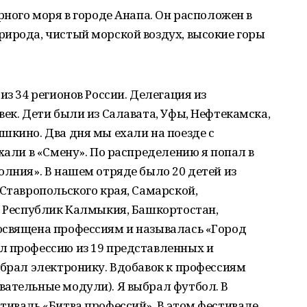
рного моря в городе Анапа. Он расположен в
рирода, чистый морской воздух, высокие горы
из 34 регионов России. Делегация из
век. Дети были из Салавата, Уфы, Нефтекамска,
шкино. Два дня мы ехали на поезде с
хали в «Смену». По распределению я попал в
олния». В нашем отряде было 20 детей из
 Ставропольского края, Самарской,
з Республик Калмыкия, Башкортостан,
освящена профессиям и называлась «Город
л профессию из 19 представленных и
ыбрал электронику. Вдобавок к профессиям
вательные модули). Я выбрал футбол. В
тиваль «Битва профессий». В этом фестивале