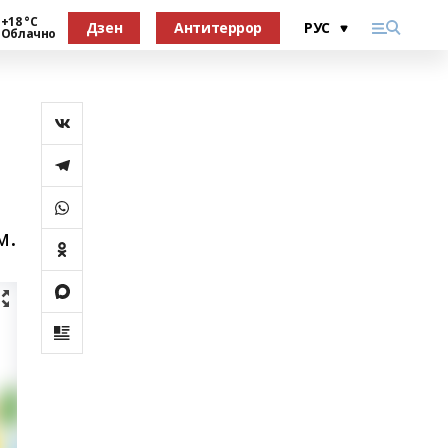
+18 °С
Дзен
Антитеррор
Облачно
м.