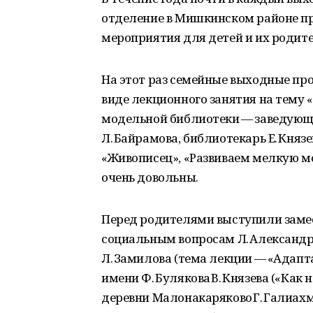
отделение в Мишкинском районе пр
мероприятия для детей и их родите
На этот раз семейные выходные пр
виде лекционного занятия на тему 
модельной библиотеки — заведующ
Л. Байрамова, библиотекарь Е. Княз
«Живописец», «Развиваем мелкую м
очень довольны.
Перед родителями выступили заме
социальным вопросам Л. Александро
Л. Замилова (тема лекции — «Адапта
имени Ф. Булякова В. Князева («Как
деревни Малонакаряково Г. Галиах