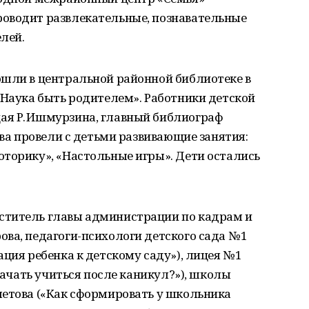
оводит развлекательные, познавательные
лей.
ошли в центральной районной библиотеке в
«Наука быть родителем». Работники детской
ая Р. Ишмурзина, главный библиограф
ева провели с детьми развивающие занятия:
оторику», «Настольные игры». Дети остались
ститель главы администрации по кадрам и
ва, педагоги-психологи детского сада № 1
ция ребенка к детскому саду»), лицея № 1
 начать учиться после каникул?»), школы
метова («Как сформировать у школьника