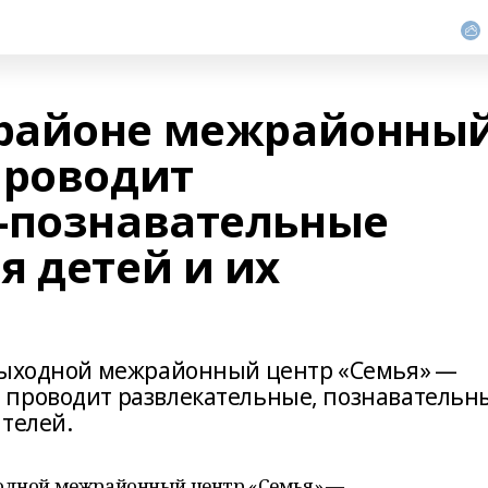
районе межрайонны
проводит
-познавательные
я детей и их
 выходной межрайонный центр «Семья» —
 проводит развлекательные, познавательн
ителей.
ходной межрайонный центр «Семья» —