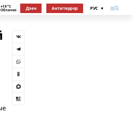
+19 °С
Дзен
Антитеррор
Облачно
й
ые