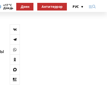
+17 °С
Дзен
Антитеррор
Дождь
цы