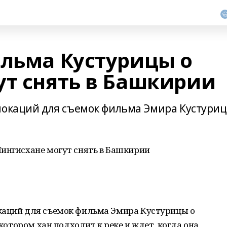
ильма Кустурицы о
ут снять в Башкирии
локаций для съемок фильма Эмира Кустури
Чингисхане могут снять в Башкирии
каций для съемок фильма Эмира Кустурицы о
 котором хан подходит к реке и ждет, когда она