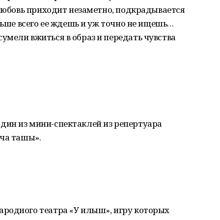
 любовь приходит незаметно, подкрадывается
ньше всего ее ждешь и уж точно не ищешь…
мели вжиться в образ и передать чувства
ин из мини-спектаклей из репертуара
нча ташы».
родного театра «У илыш», игру которых