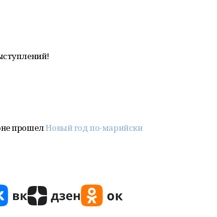
ыступлений!
оне прошел
Новый год по-марийски