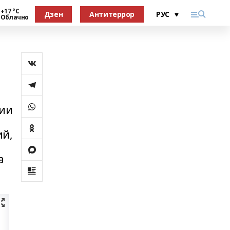
+17 °С
Дзен
Антитеррор
Облачно
ции
ий,
а