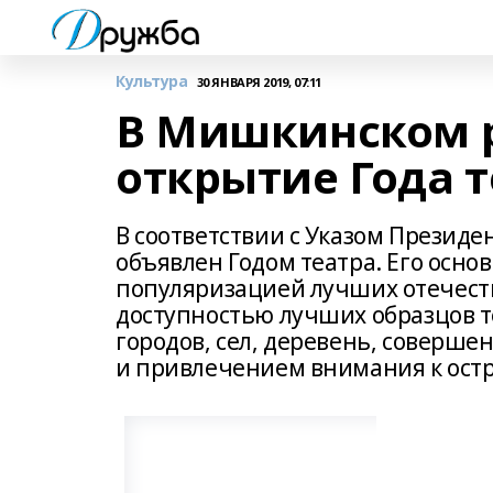
Культура
30 ЯНВАРЯ 2019, 07:11
В Мишкинском р
открытие Года 
В соответствии с Указом Президе
объявлен Годом театра. Его осно
популяризацией лучших отечест
доступностью лучших образцов т
городов, сел, деревень, соверш
и привлечением внимания к ост