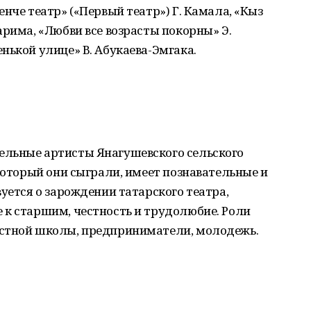
нче театр» («Первый театр») Г. Камала, «Кыз
арима, «Любви все возрасты покорны» Э.
нькой улице» В. Абукаева-Эмгака.
ельные артисты Янагушевского сельского
 который они сыграли, имеет познавательные и
уется о зарождении татарского театра,
 к старшим, честность и трудолюбие. Роли
естной школы, предприниматели, молодежь.