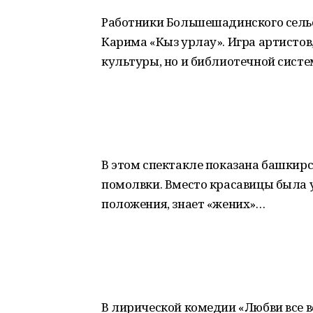
Работники Большешадинского сельс
Карима «Кыз урлау». Игра артистов
культуры, но и библиотечной систе
В этом спектакле показана башкирс
помолвки. Вместо красавицы была 
положения, знает «жених»…
В лирической комедии «Любви все в