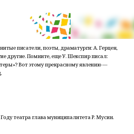
нитые писатели, поэты, драматурги: А. Герцен,
огие другие. Помните, еще У. Шекспир писал:
актеры»? Вот этому прекрасному явлению —
.
Году театра глава муниципалитета Р. Мусин.