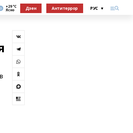
+29 °С
Дзен
Антитеррор
Ясно
я
в