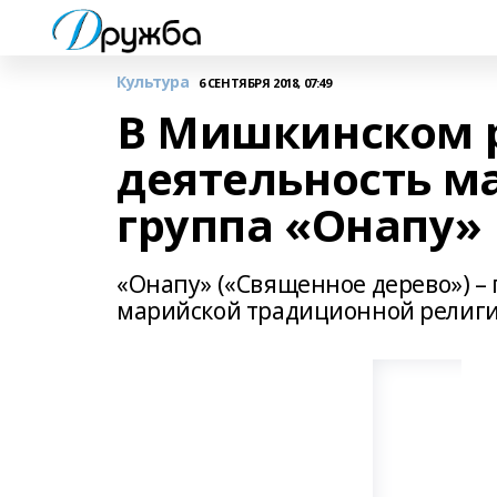
Культура
6 СЕНТЯБРЯ 2018, 07:49
В Мишкинском 
деятельность м
группа «Онапу»
«Онапу» («Священное дерево») –
марийской традиционной религи