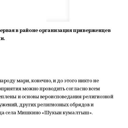
первая в районе организация приверженцев
и.
роду мари, конечно, и до этого никто не
оприятия можно проводить согласно всем
еплены и основы вероисповедания религиозной
ужений, других религиозных обрядов и
оща села Мишкино «Шукын кумалтыш».