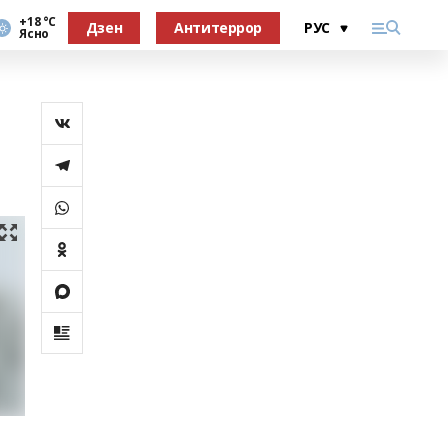
+18 °С
Дзен
Антитеррор
Ясно