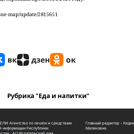
ssue-map/update/2815651
Рубрика "Еда и напитки"
ЛИ: Агентство по печати и средствам
Главный редактор - Кади
й информации Республики
Маликовна.
стан, АО Издательский дом