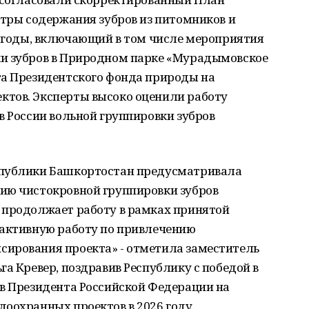
нтры содержания зубров из питомников и
7 годы, включающий в том числе мероприятия
ки зубров в Природном парке «Мурадымовское
та Президентского фонда природы на
тов. Эксперты высоко оценили работу
в России вольной группировки зубров
спублики Башкортостан предусматривала
ию чистокровной группировки зубров
 продолжает работу в рамках принятой
 активную работу по привлечению
ирования проекта» - отметила заместитель
га Кревер, поздравив Республику с победой в
ов Президента Российской Федерации на
оохранных проектов в 2026 году.