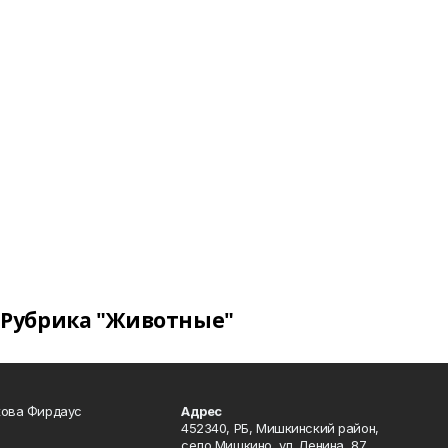
Рубрика "Животные"
кова Фирдаус
Адрес
452340, РБ, Мишкинский район,
село Мишкино, ул. Ленина, 87