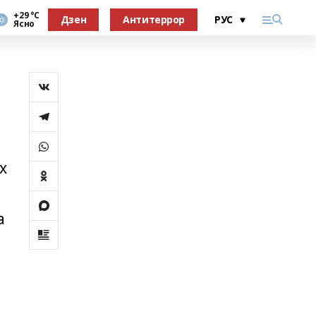
+29 °С
Дзен
Антитеррор
Ясно
х
а