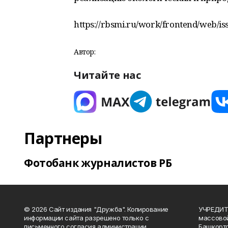
https://rbsmi.ru/work/frontend/web/i
Автор:
Читайте нас
Партнеры
Фотобанк журналистов РБ
© 2026 Сайт издания "Дружба". Копирование
УЧРЕДИТЕ
информации сайта разрешено только с
массово
письменного согласия администрации
Башкорто