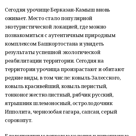
Сегодня урочище Берказан‑Камыш вновь
оживает. Место стало популярной
экотуристической локацией, где можно
познакомиться с аутентичным природным
комплексом Башкортостана и увидеть
результаты успешной экологической
реабилитации территории. Сегодня на
территории урочища произрастают и обитают
редкие виды, в том числе: ковыль Залесского,
ковыль красивейший, ковыль перистый,
тонконог жестколистный, рябчик русский,
ятрышник шлемоносный, остролодочник
Ипполита, чернозобая гагара, сапсан, серый
сорокопут.
Благоприятные ветровые условия и живописные