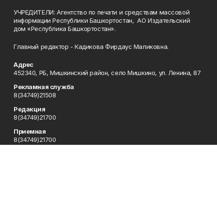
УЧРЕДИТЕЛИ: Агентство по печати и средствам массовой
информации Республики Башкортостан, АО Издательский
дом «Республика Башкортостан».
Главный редактор - Кадикова Фирдаус Маликовна.
Адрес
452340, РБ, Мишкинский район, село Мишкино, ул. Ленина, 87
Рекламная служба
8(34749)21508
Редакция
8(34749)21700
Приемная
8(34749)21700
Сотрудничество
8(34749)21700
Отдел кадров
8(34749)21700