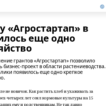
у «Агростартап» в
лось еще одно
яйство
ление грантов «Агростартап» позволило
 бизнес-проект в области растениеводства.
блики появилось еще одно крепкое
о.
е не новичок. Как растить хлеб и ухаживать за
трех-четырех лет сеял кормовые культуры на 15
ащих ему и родственникам. Не так давно