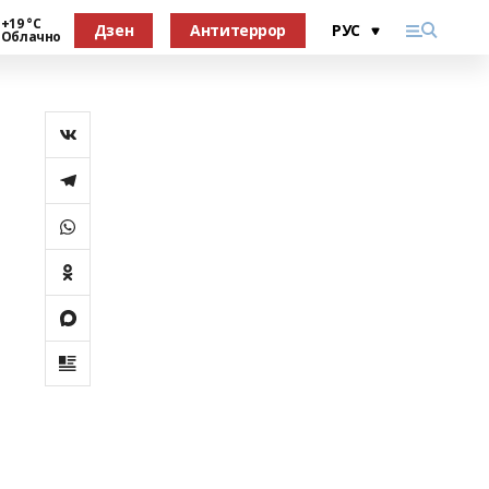
+19 °С
Дзен
Антитеррор
Облачно