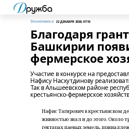
Экономика
22 ДЕКАБРЯ 2020, 07:10
Благодаря грант
Башкирии появи
фермерское хоз
Участие в конкурсе на предостав
Нафису Насхутдинову реализовать
Так в Альшеевском районе респу
крестьянско-фермерское хозяйств
Нафис Тагирович в крестьянском дел
живностью знал и до этого. Около 
гектарах паевых земель, принадлеж