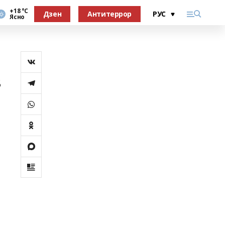
+18 °С
Дзен
Антитеррор
Ясно
в