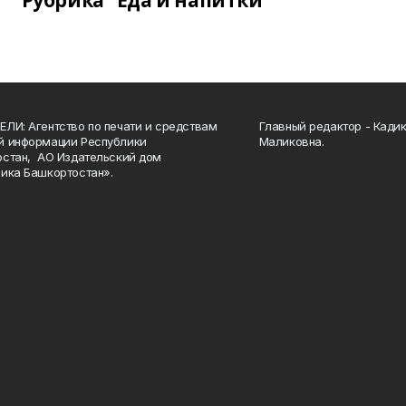
Рубрика "Еда и напитки"
ЛИ: Агентство по печати и средствам
Главный редактор - Кади
й информации Республики
Маликовна.
стан, АО Издательский дом
ика Башкортостан».