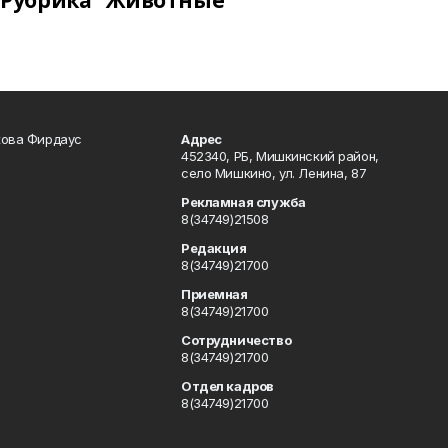
Рубрика "Животные"
кова Фирдаус
Адрес
452340, РБ, Мишкинский район,
село Мишкино, ул. Ленина, 87
Рекламная служба
8(34749)21508
Редакция
8(34749)21700
Приемная
8(34749)21700
Сотрудничество
8(34749)21700
Отдел кадров
8(34749)21700