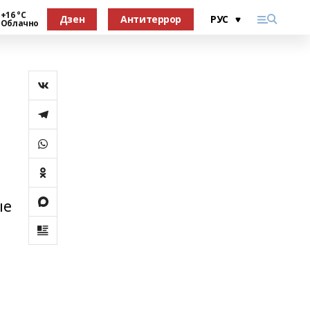
+16 °С
Дзен
Антитеррор
Облачно
ые