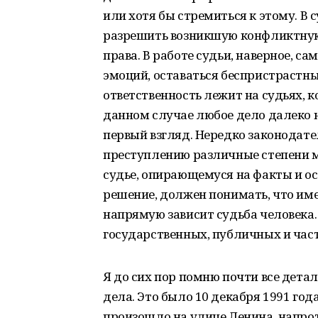
или хотя бы стремиться к этому. В 
разрешить возникшую конфликтную
права. В работе судьи, наверное, са
эмоций, оставаться беспристрастн
ответственность лежит на судьях, 
данном случае любое дело далеко н
первый взгляд. Нередко законодате
преступлению различные степени м
судье, опирающемуся на факты и ос
решение, должен понимать, что имен
напрямую зависит судьба человека.
государственных, публичных и час
Я до сих пор помню почти все дета
дела. Это было 10 декабря 1991 год
произошло на улице Ленина, напрот