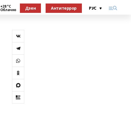
+28 °С
Дзен
Антитеррор
Облачно