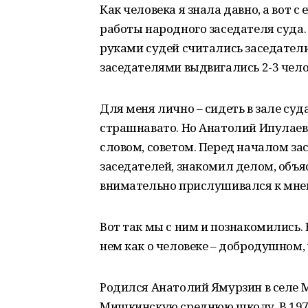
Как человека я знала давно, а вот с
работы народного заседателя суда.
руками судей считались заседател
заседателями выдвигались 2-3 челов
Для меня лично – сидеть в зале су
страшнавато. Но Анатолий Ипулаев
словом, советом. Перед началом за
заседателей, знакомил делом, объя
внимательно прислушивался к мне
Вот так мы с ним и познакомились. 
нем как о человеке – добродушном
Родился Анатолий Ямурзин в селе М
Мишкинскую среднюю школу. В 1974