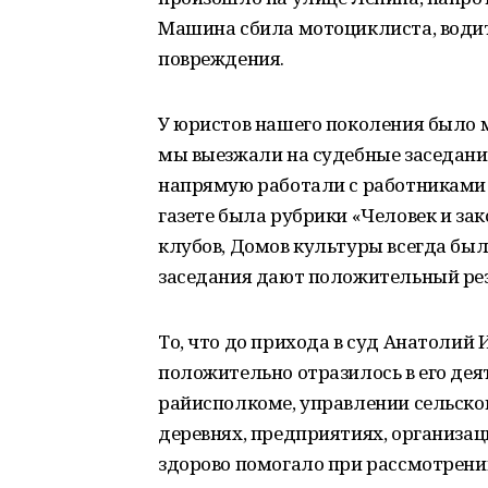
Машина сбила мотоциклиста, водит
повреждения.
У юристов нашего поколения было м
мы выезжали на судебные заседания 
напрямую работали с работниками С
газете была рубрики «Человек и зако
клубов, Домов культуры всегда был
заседания дают положительный рез
То, что до прихода в суд Анатолий
положительно отразилось в его деят
райисполкоме, управлении сельског
деревнях, предприятиях, организаци
здорово помогало при рассмотрени