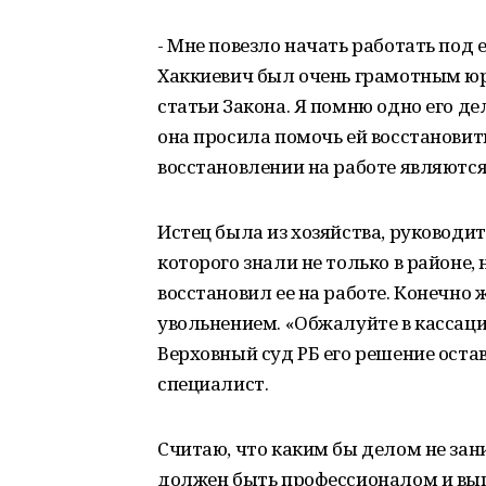
- Мне повезло начать работать под е
Хаккиевич был очень грамотным юр
статьи Закона. Я помню одно его д
она просила помочь ей восстановить
восстановлении на работе являются
Истец была из хозяйства, руководи
которого знали не только в районе,
восстановил ее на работе. Конечно ж
увольнением. «Обжалуйте в кассацио
Верховный суд РБ его решение остав
специалист.
Считаю, что каким бы делом не зан
должен быть профессионалом и вып