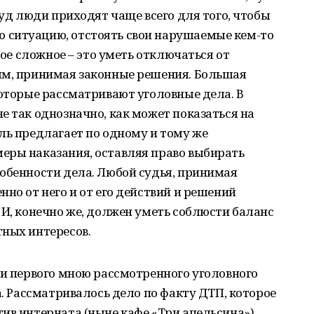
суд люди приходят чаще всего для того, чтобы
 ситуацию, отстоять свои нарушаемые кем-то
мое сложное – это уметь отключаться от
ым, принимая законные решения. Большая
которые рассматривают уголовные дела. В
е так однозначно, как может показаться на
ль предлагает по одному и тому же
еры наказания, оставляя право выбирать
обенности дела. Любой судья, принимая
но от него и от его действий и решений
 И, конечно же, должен уметь соблюсти баланс
тных интересов.
ли первого мною рассмотренного уголовного
а. Рассматривалось дело по факту ДТП, которое
ив интерната (ныне кафе «Три апельсина»).