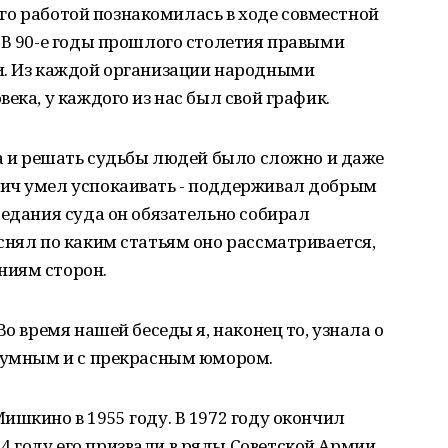
 его работой познакомилась в ходе совместной
 В 90-е годы прошлого столетия правыми
и. Из каждой организации народными
ека, у каждого из нас был свой график.
да и решать судьбы людей было сложно и даже
ич умел успокаивать - поддерживал добрым
седания суда он обязательно собирал
снял по каким статьям оно рассматривается,
ниям сторон.
Во время нашей беседы я, наконец то, узнала о
, умным и с прекрасным юмором.
ишкино в 1955 году. В 1972 году окончил
 году его призвали в ряды Советской Армии.