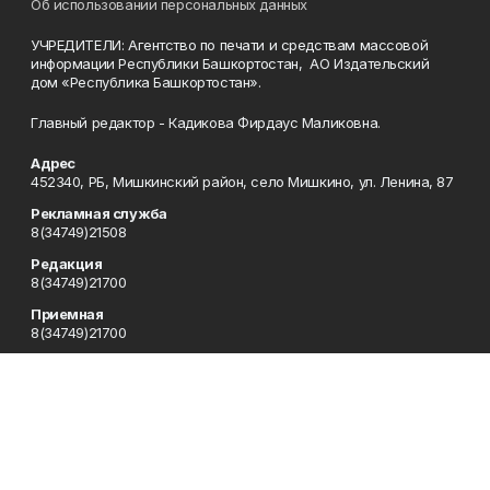
Об использовании персональных данных
УЧРЕДИТЕЛИ: Агентство по печати и средствам массовой
информации Республики Башкортостан, АО Издательский
дом «Республика Башкортостан».
Главный редактор - Кадикова Фирдаус Маликовна.
Адрес
452340, РБ, Мишкинский район, село Мишкино, ул. Ленина, 87
Рекламная служба
8(34749)21508
Редакция
8(34749)21700
Приемная
8(34749)21700
Сотрудничество
8(34749)21700
Отдел кадров
8(34749)21700