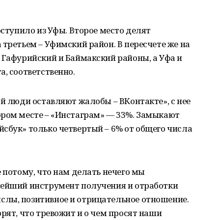
оступило из Уфы. Второе место делят
 третьем – Уфимский район. В пересчете же на
 Гафурийский и Баймакский районы, а Уфа и
а, соответственно.
ой люди оставляют жалобы – ВКонтакте», с нее
ором месте – «Инстаграм» — 33%. Замыкают
сбук» только четвертый – 6% от общего числа
е потому, что нам делать нечего мы
нейший инструмент получения и отработки
лы, позитивное и отрицательное отношение.
рят, что тревожит и о чем просят наши