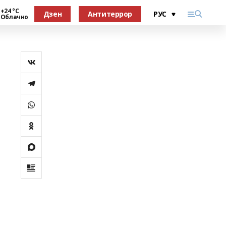
+24 °С
Дзен
Антитеррор
Облачно
й