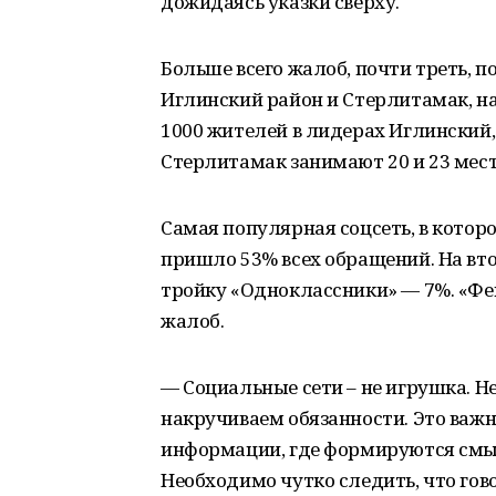
дожидаясь указки сверху.
Больше всего жалоб, почти треть, п
Иглинский район и Стерлитамак, на
1000 жителей в лидерах Иглинский,
Стерлитамак занимают 20 и 23 мест
Самая популярная соцсеть, в котор
пришло 53% всех обращений. На вт
тройку «Одноклассники» — 7%. «Фей
жалоб.
— Социальные сети – не игрушка. Н
накручиваем обязанности. Это важ
информации, где формируются смыс
Необходимо чутко следить, что гово