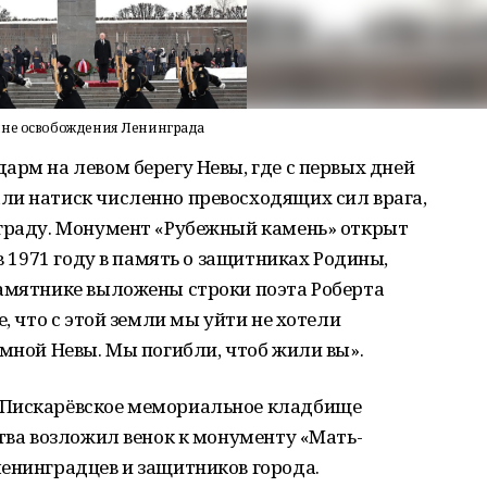
ине освобождения Ленинграда
арм на левом берегу Невы, где с первых дней
ли натиск численно превосходящих сил врага,
нграду. Монумент «Рубежный камень» открыт
 в 1971 году в память о защитниках Родины,
памятнике выложены строки поэта Роберта
е, что с этой земли мы уйти не хотели
ёмной Невы. Мы погибли, чтоб жили вы».
 Пискарёвское мемориальное кладбище
ства возложил венок к монументу «Мать-
енинградцев и защитников города.