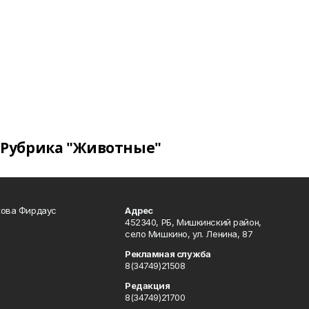
Рубрика "Животные"
кова Фирдаус
Адрес
452340, РБ, Мишкинский район,
село Мишкино, ул. Ленина, 87
Рекламная служба
8(34749)21508
Редакция
8(34749)21700