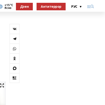
+15 °С
Дзен
Антитеррор
Ясно