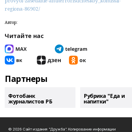
provyol-zasedanie-antiterroristicheskoy_komissii-
regiona-86902/
Автор:
Читайте нас
Партнеры
Фотобанк
Рубрика "Еда и
журналистов РБ
напитки"
© 2026 Сайт издания "Дружба". Копирование информации